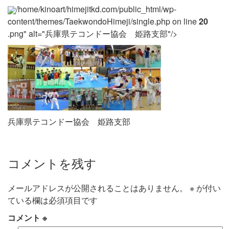
/home/kinoart/himejitkd.com/public_html/wp-
content/themes/TaekwondoHimeji/single.php on line
20
.png" alt="兵庫県テコンドー協会 姫路支部"/>
兵庫県テコンドー協会 姫路支部
コメントを残す
メールアドレスが公開されることはありません。
※
が付い
ている欄は必須項目です
コメント
※